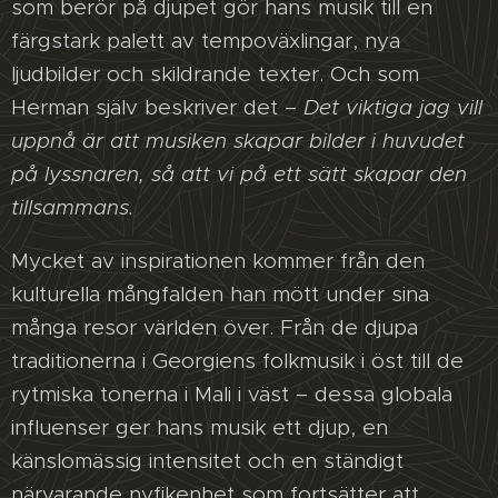
som berör på djupet gör hans musik till en
färgstark palett av tempoväxlingar, nya
ljudbilder och skildrande texter. Och som
Herman själv beskriver det
– Det viktiga jag vill
uppnå är att musiken skapar bilder i huvudet
på lyssnaren, så att vi på ett sätt skapar den
tillsammans.
Mycket av inspirationen kommer från den
kulturella mångfalden han mött under sina
många resor världen över. Från de djupa
traditionerna i Georgiens folkmusik i öst till de
rytmiska tonerna i Mali i väst – dessa globala
influenser ger hans musik ett djup, en
känslomässig intensitet och en ständigt
närvarande nyfikenhet som fortsätter att