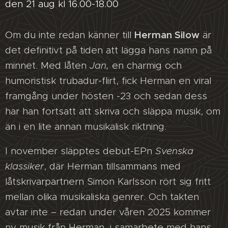
den 21 aug kl 16.00-18.00
Herman Silow
Om du inte redan känner till
är
det definitivt på tiden att lägga hans namn på
minnet. Med låten
Jan,
en charmig och
humoristisk trubadur-flirt, fick Herman en viral
framgång under hösten -23 och sedan dess
har han fortsatt att skriva och släppa musik, om
än i en lite annan musikalisk riktning.
I november släpptes debut-EPn
Svenska
klassiker
, där Herman tillsammans med
låtskrivarpartnern Simon Karlsson rört sig fritt
mellan olika musikaliska genrer. Och takten
avtar inte – redan under våren 2025 kommer
ny musik från Herman, i samarbete med hans